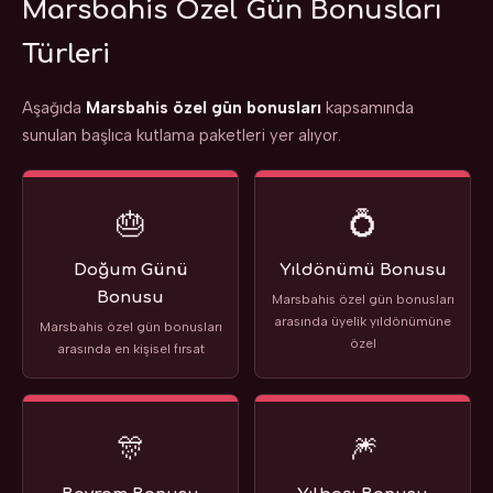
Marsbahis Özel Gün Bonusları
Türleri
Aşağıda
Marsbahis özel gün bonusları
kapsamında
sunulan başlıca kutlama paketleri yer alıyor.
🎂
💍
Doğum Günü
Yıldönümü Bonusu
Bonusu
Marsbahis özel gün bonusları
arasında üyelik yıldönümüne
Marsbahis özel gün bonusları
özel
arasında en kişisel fırsat
🎊
🎆