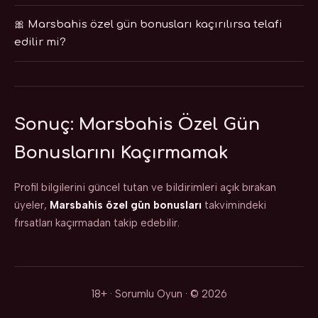
Marsbahis özel gün bonusları kaçırılırsa telafi
edilir mi?
Sonuç: Marsbahis Özel Gün
Bonuslarını Kaçırmamak
Profil bilgilerini güncel tutan ve bildirimleri açık bırakan
üyeler,
Marsbahis özel gün bonusları
takvimindeki
fırsatları kaçırmadan takip edebilir.
18+ · Sorumlu Oyun · © 2026