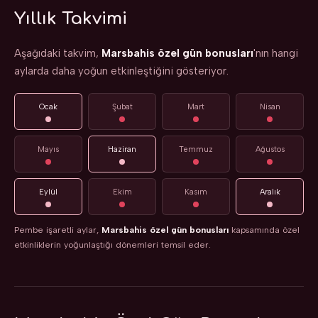
Yıllık Takvimi
Aşağıdaki takvim,
Marsbahis özel gün bonusları
'nın hangi
aylarda daha yoğun etkinleştiğini gösteriyor.
Ocak
Şubat
Mart
Nisan
Mayıs
Haziran
Temmuz
Ağustos
Eylül
Ekim
Kasım
Aralık
Pembe işaretli aylar,
Marsbahis özel gün bonusları
kapsamında özel
etkinliklerin yoğunlaştığı dönemleri temsil eder.